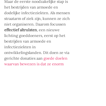
Maar de eerste noodzakelijke stap is 
het bestrijden van armoede en 
dodelijke infectieziekten. Als mensen 
straatarm of ziek zijn, kunnen ze zich 
niet organiseren. Daarom focussen 
effectief altruïsten
, een nieuwe 
lichting goeddoeners, eerst op het 
bestrijden van armoede en 
infectieziekten in 
ontwikkelingslanden. Dit doen ze via 
gerichte donaties aan 
goede doelen 
waarvan bewezen is dat ze enorm 
effectief zijn
. 
Effectief altruïsme is gegroeid vanuit 
geëngageerde individuen. De vraag 
is of westerse overheden ook bereid 
zijn om aan effectief altruïsme te 
doen. Een andere vraag is of dat ook 