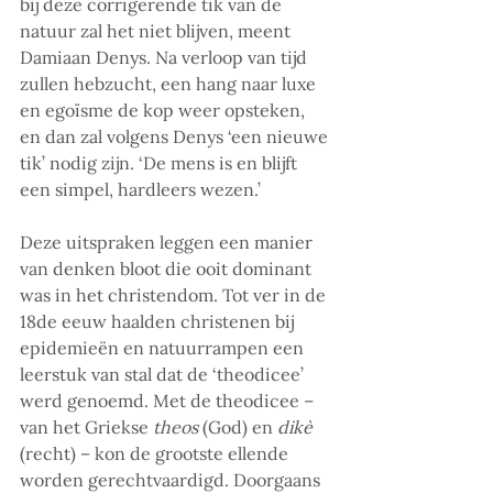
bij deze corrigerende tik van de 
natuur zal het niet blijven, meent 
Damiaan Denys. Na verloop van tijd 
zullen hebzucht, een hang naar luxe 
en egoïsme de kop weer opsteken, 
en dan zal volgens Denys ‘een nieuwe 
tik’ nodig zijn. ‘De mens is en blijft 
een simpel, hardleers wezen.’
Deze uitspraken leggen een manier 
van denken bloot die ooit dominant 
was in het christendom. Tot ver in de 
18de eeuw haalden christenen bij 
epidemieën en natuurrampen een 
leerstuk van stal dat de ‘theodicee’ 
werd genoemd. Met de theodicee – 
van het Griekse 
theos
 (God) en 
dikè
(recht) – kon de grootste ellende 
worden gerechtvaardigd. Doorgaans 