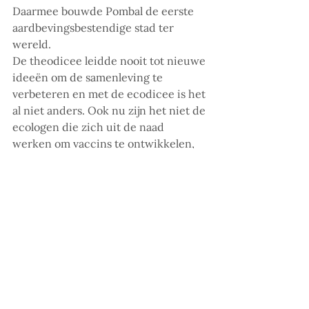
Daarmee bouwde Pombal de eerste 
aardbevingsbestendige stad ter 
wereld.
De theodicee leidde nooit tot nieuwe 
ideeën om de samenleving te 
verbeteren en met de ecodicee is het 
al niet anders. Ook nu zijn het niet de 
ecologen die zich uit de naad 
werken om vaccins te ontwikkelen, 
software te programmeren om online 
te werken of hulpprogramma’s op te 
zetten voor wie tot armoede vervalt.
In onze samengegroeide wereld zal 
de coronapandemie niet de laatste 
planetaire crisis zijn. Moeten we de 
moderne intensieve landbouw 
inruilen voor biologische landbouw, 
zoals Luyten in haar column bepleit, 
en daarmee afzien van het voeden 