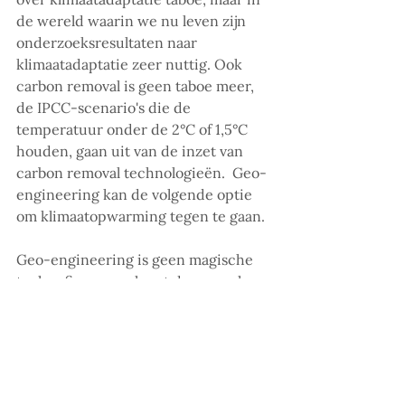
de wereld waarin we nu leven zijn 
onderzoeksresultaten naar 
klimaatadaptatie zeer nuttig. Ook 
carbon removal is geen taboe meer, 
de IPCC-scenario's die de 
temperatuur onder de 2°C of 1,5°C 
houden, gaan uit van de inzet van 
carbon removal technologieën.  Geo-
engineering kan de volgende optie 
om klimaatopwarming tegen te gaan. 
Geo-engineering is geen magische 
technofix en voorkomt de oorzaak 
van het klimaatprobleem niet, maar 
het is een extra hulpmiddel om het 
grootste probleem van de 21ste eeuw 
op te lossen. Het zou daarom een 
gevaarlijke gok zijn om geo-